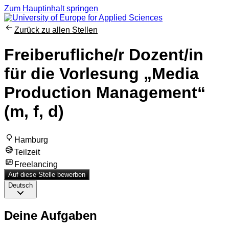
Zum Hauptinhalt springen
Zurück zu allen Stellen
Freiberufliche/r Dozent/in
für die Vorlesung „Media
Production Management“
(m, f, d)
Hamburg
Teilzeit
Freelancing
Auf diese Stelle bewerben
Deutsch
Deine Aufgaben